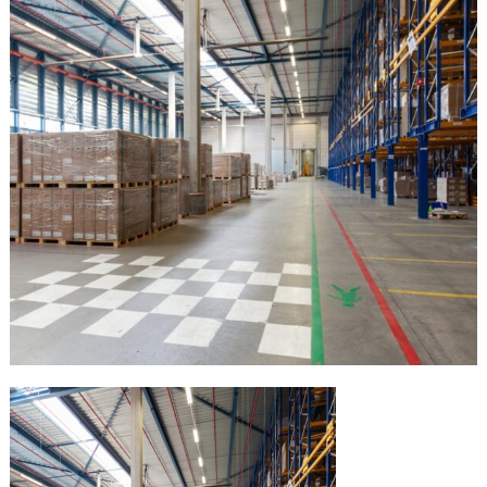
N
A
N
G
U
D
A
N
G
D
A
N
P
A
B
R
I
K