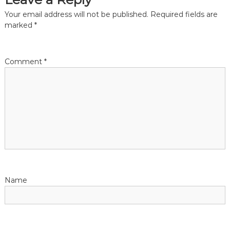
n
Your email address will not be published.
Required fields are
marked
*
a
v
Comment
*
i
g
a
t
i
Name
o
n