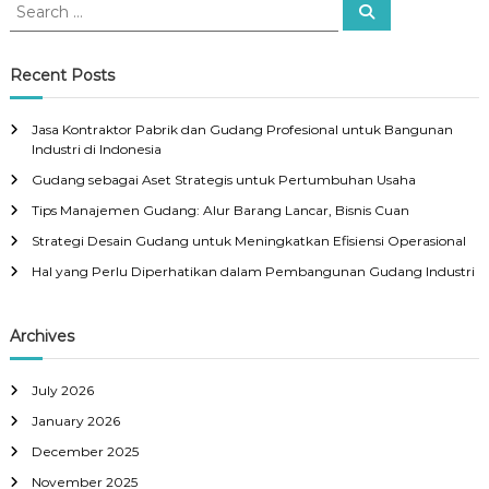
S
S
e
e
a
a
r
c
r
Recent Posts
h
c
h
Jasa Kontraktor Pabrik dan Gudang Profesional untuk Bangunan
f
Industri di Indonesia
o
Gudang sebagai Aset Strategis untuk Pertumbuhan Usaha
r
:
Tips Manajemen Gudang: Alur Barang Lancar, Bisnis Cuan
Strategi Desain Gudang untuk Meningkatkan Efisiensi Operasional
Hal yang Perlu Diperhatikan dalam Pembangunan Gudang Industri
Archives
July 2026
January 2026
December 2025
November 2025