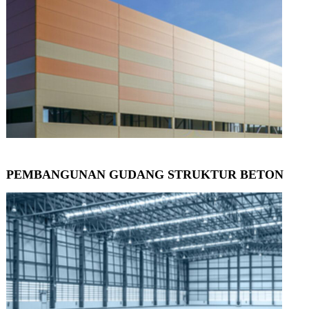
N
A
N
G
U
D
A
N
G
D
PEMBANGUNAN GUDANG STRUKTUR BETON
A
N
P
A
B
R
I
K