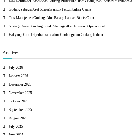
Jasa Kontraktor Pabrik dan Gudang Profesional untuk Bangunan Industri di Indonesia
f
Gudang sebagai Aset Strategis untuk Pertumbuhan Usaha
o
r
Tips Manajemen Gudang: Alur Barang Lancar, Bisnis Cuan
:
Strategi Desain Gudang untuk Meningkatkan Efisiensi Operasional
Hal yang Perlu Diperhatikan dalam Pembangunan Gudang Industri
Archives
July 2026
January 2026
December 2025
November 2025
October 2025
September 2025
August 2025
July 2025