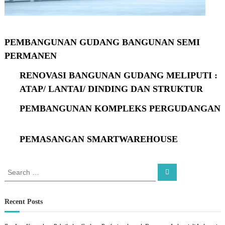
PEMBANGUNAN GUDANG BANGUNAN SEMI
PERMANEN
RENOVASI BANGUNAN GUDANG MELIPUTI :
ATAP/ LANTAI/ DINDING DAN STRUKTUR
PEMBANGUNAN KOMPLEKS PERGUDANGAN
PEMASANGAN SMARTWAREHOUSE
S
S
e
e
a
a
r
c
r
Recent Posts
h
c
h