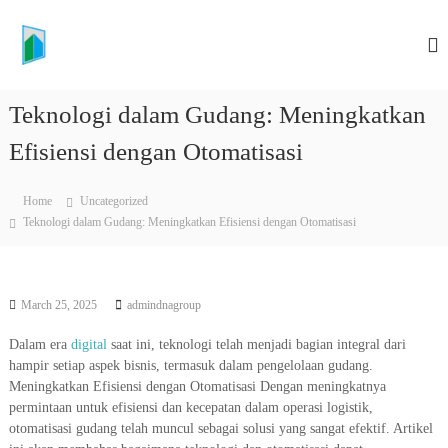
S
K
k
i
O
p
N
t
T
Teknologi dalam Gudang: Meningkatkan
o
R
c
Efisiensi dengan Otomatisasi
A
o
K
n
T
t
Home
Uncategorized
e
O
Teknologi dalam Gudang: Meningkatkan Efisiensi dengan Otomatisasi
n
R
t
P
E
March 25, 2025
admindnagroup
M
B
Dalam era
digital
saat ini, teknologi telah menjadi bagian integral dari
hampir setiap aspek bisnis, termasuk dalam pengelolaan gudang.
A
Meningkatkan Efisiensi dengan Otomatisasi Dengan meningkatnya
N
permintaan untuk efisiensi dan kecepatan dalam operasi logistik,
G
otomatisasi gudang telah muncul sebagai solusi yang sangat efektif. Artikel
U