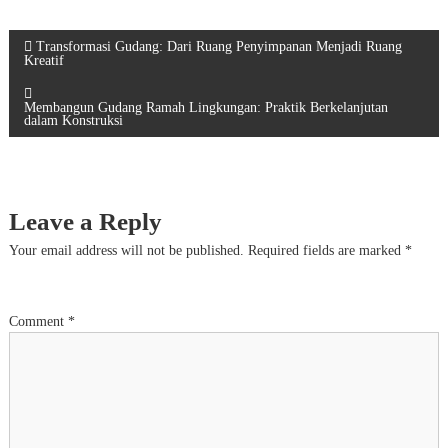
P
Transformasi Gudang: Dari Ruang Penyimpanan Menjadi Ruang
Kreatif
o
Membangun Gudang Ramah Lingkungan: Praktik Berkelanjutan
dalam Konstruksi
s
t
Leave a Reply
n
Your email address will not be published.
Required fields are marked
*
a
v
Comment
*
i
g