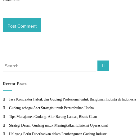
S
S
e
e
a
a
r
c
r
Recent Posts
h
c
h
Jasa Kontraktor Pabrik dan Gudang Profesional untuk Bangunan Industri di Indonesia
f
Gudang sebagai Aset Strategis untuk Pertumbuhan Usaha
o
r
Tips Manajemen Gudang: Alur Barang Lancar, Bisnis Cuan
:
Strategi Desain Gudang untuk Meningkatkan Efisiensi Operasional
Hal yang Perlu Diperhatikan dalam Pembangunan Gudang Industri