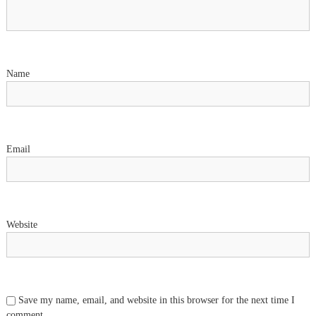
a
t
i
Name
o
n
Email
Website
Save my name, email, and website in this browser for the next time I
comment.