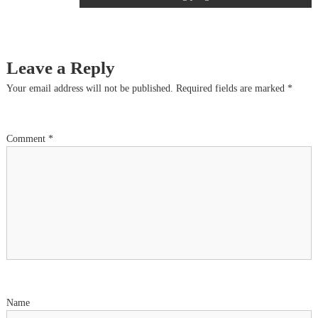
o
s
Leave a Reply
t
Your email address will not be published.
Required fields are marked
*
n
a
Comment
*
v
i
g
a
t
Name