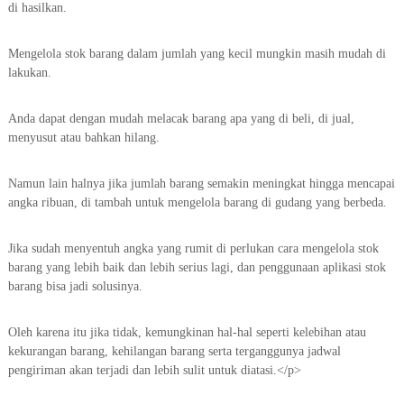
di hasilkan.
N
A
Mengelola stok barang dalam jumlah yang kecil mungkin masih mudah di
N
lakukan.
G
U
Anda dapat dengan mudah melacak barang apa yang di beli, di jual,
D
menyusut atau bahkan hilang.
A
N
Namun lain halnya jika jumlah barang semakin meningkat hingga mencapai
G
angka ribuan, di tambah untuk mengelola barang di gudang yang berbeda.
D
A
Jika sudah menyentuh angka yang rumit di perlukan cara mengelola stok
N
barang yang lebih baik dan lebih serius lagi, dan penggunaan aplikasi stok
P
barang bisa jadi solusinya.
A
B
Oleh karena itu jika tidak, kemungkinan hal-hal seperti kelebihan atau
R
kekurangan barang, kehilangan barang serta terganggunya jadwal
I
pengiriman akan terjadi dan lebih sulit untuk diatasi.
</p>
K