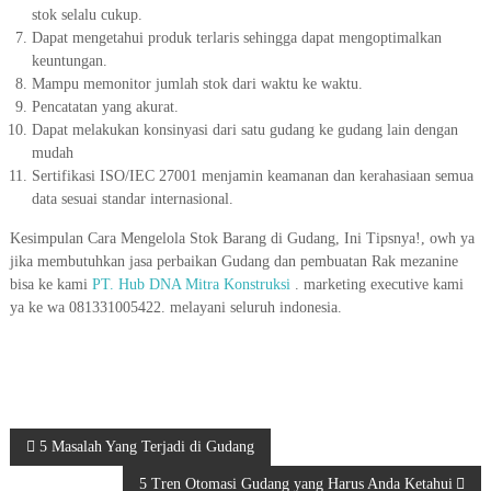
stok selalu cukup.
Dapat mengetahui produk terlaris sehingga dapat mengoptimalkan
keuntungan.
Mampu memonitor jumlah stok dari waktu ke waktu.
Pencatatan yang akurat.
Dapat melakukan konsinyasi dari satu gudang ke gudang lain dengan
mudah
Sertifikasi ISO/IEC 27001 menjamin keamanan dan kerahasiaan semua
data sesuai standar internasional.
Kesimpulan
Cara Mengelola Stok Barang di Gudang, Ini Tipsnya!, owh ya
jika membutuhkan jasa perbaikan Gudang dan pembuatan Rak mezanine
bisa ke kami
PT. Hub DNA Mitra Konstruksi
. marketing executive kami
ya ke wa 081331005422. melayani seluruh indonesia.
P
5 Masalah Yang Terjadi di Gudang
5 Tren Otomasi Gudang yang Harus Anda Ketahui