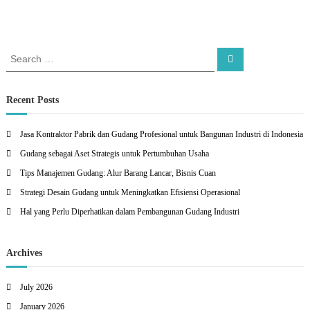
S
S
e
e
a
a
r
c
r
Recent Posts
h
c
h
Jasa Kontraktor Pabrik dan Gudang Profesional untuk Bangunan Industri di Indonesia
f
Gudang sebagai Aset Strategis untuk Pertumbuhan Usaha
o
r
Tips Manajemen Gudang: Alur Barang Lancar, Bisnis Cuan
:
Strategi Desain Gudang untuk Meningkatkan Efisiensi Operasional
Hal yang Perlu Diperhatikan dalam Pembangunan Gudang Industri
Archives
July 2026
January 2026