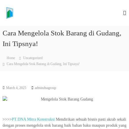
S
K
k
i
O
p
N
t
T
Cara Mengelola Stok Barang di Gudang,
o
R
c
Ini Tipsnya!
A
o
K
n
T
t
Home
Uncategorized
e
O
Cara Mengelola Stok Barang di Gudang, Ini Tipsnya!
n
R
t
P
E
March 4, 2025
admindnagroup
M
B
A
N
G
>>>>
PT.DNA Mitra Konstruksi
Mendirikan sebuah bisnis pasti akrab sekali
dengan proses mengelola stok barang baik bahan baku maupun produk yang
U