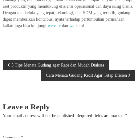
aset produktif yang mendukung efisiensi operasional dan daya saing bisnis.
Dengan tata kelola yang tepat, teknologi, dan SDM yang terlatih, gudang
dapat memberikan kontribusi nyata terhadap pertumbuhan perusahaan.
kalian juga bisa kunjungi
website
dan
wa
kami
P
5 Tips Menata Gudang agar Rapi dan Mudah Diakses
Cara Menata Gudang Kecil Agar Tetap Efisien
o
s
Leave a Reply
t
Your email address will not be published.
Required fields are marked
*
n
a
Comment
*