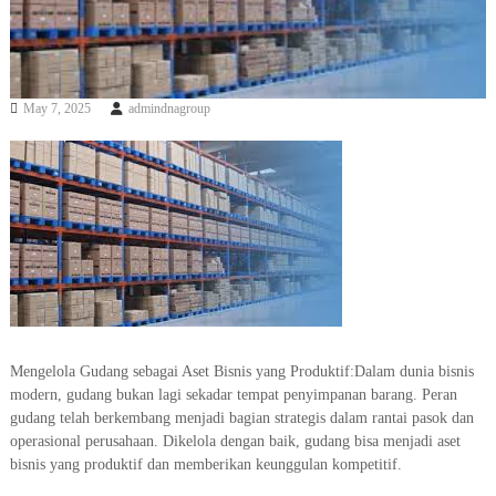
N
A
N
G
May 7, 2025
admindnagroup
U
D
A
N
G
D
A
N
P
A
Mengelola Gudang sebagai Aset Bisnis yang Produktif:Dalam dunia bisnis
B
modern, gudang bukan lagi sekadar tempat penyimpanan barang. Peran
R
gudang telah berkembang menjadi bagian strategis dalam rantai pasok dan
I
operasional perusahaan. Dikelola dengan baik, gudang bisa menjadi aset
bisnis yang produktif dan memberikan keunggulan kompetitif.
K