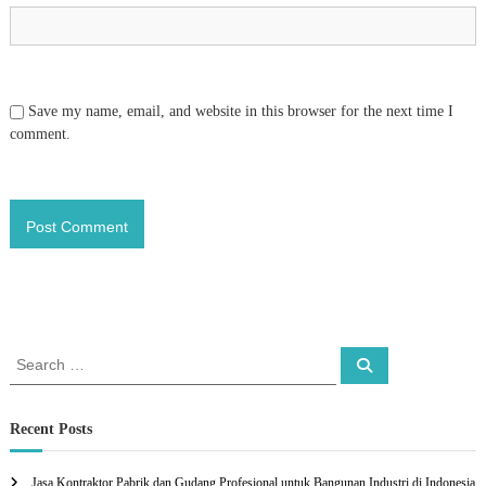
Save my name, email, and website in this browser for the next time I
comment.
S
S
e
e
a
a
r
c
r
Recent Posts
h
c
h
Jasa Kontraktor Pabrik dan Gudang Profesional untuk Bangunan Industri di Indonesia