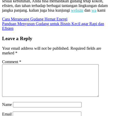
sesuai kebutuhan, Anda bisa memastikan gudang tetap kokoh,
efisien, dan tahan terhadap berbagai tantangan lingkungan dalam
jangka panjang. kalian juga bisa kunjungi
website
dan
wa
kami
Post
Cara Merancang Gudang Hemat Energi
Panduan Menyusun Gudang untuk Bisnis Kecil agar Rapi dan
navigation
Efisien
Leave a Reply
Your email address will not be published.
Required fields are
marked
*
Comment
*
Name
Email