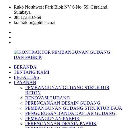
Skip
Ruko Northwest Park Blok NV 6 No. 59, Citraland,
to
Surabaya
content
085173316969
kontraktor@ptdna.co.id
facebook
instagram
linkedin
BERANDA
KONTRAKTOR
TENTANG KAMI
PEMBANGUNAN
LEGALITAS
GUDANG
LAYANAN
DAN
PEMBANGUNAN GUDANG STRUKTUR
PABRIK
BETON
RENOVASI GUDANG
PERENCANAAN DESAIN GUDANG
PEMBANGUNAN GUDANG STRUKTUR BAJA
PENGURUSAN TANDA DAFTAR GUDANG
PEMBANGUNAN PABRIK
PERENCANAAN DESAIN PABRIK