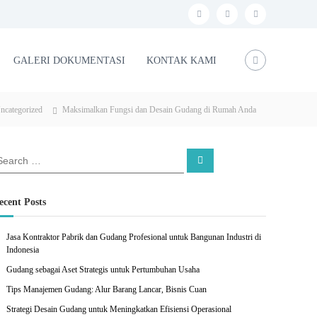
f
i
l
a
n
i
c
s
n
GALERI DOKUMENTASI
KONTAK KAMI
e
t
k
b
a
e
ncategorized
Maksimalkan Fungsi dan Desain Gudang di Rumah Anda
o
g
d
o
r
i
S
k
a
n
e
a
m
r
c
ecent Posts
h
Jasa Kontraktor Pabrik dan Gudang Profesional untuk Bangunan Industri di
Indonesia
Gudang sebagai Aset Strategis untuk Pertumbuhan Usaha
Tips Manajemen Gudang: Alur Barang Lancar, Bisnis Cuan
Strategi Desain Gudang untuk Meningkatkan Efisiensi Operasional