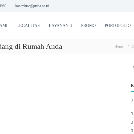
6969
kontraktor@ptdna.co.id
AMI
LEGALITAS
LAYANAN
PROMO
PORTOFOLIO
dang di Rumah Anda
Home
U
S
e
a
r
R
c
h
f
o
r
: