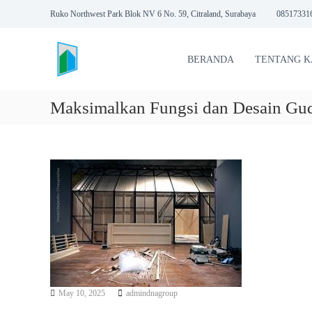
S
Ruko Northwest Park Blok NV 6 No. 59, Citraland, Surabaya
08517331
k
K
i
O
p
BERANDA
TENTANG K
t
N
o
T
c
R
Maksimalkan Fungsi dan Desain Gu
o
A
n
K
t
T
e
O
n
t
R
P
E
M
B
A
N
May 10, 2025
admindnagroup
G