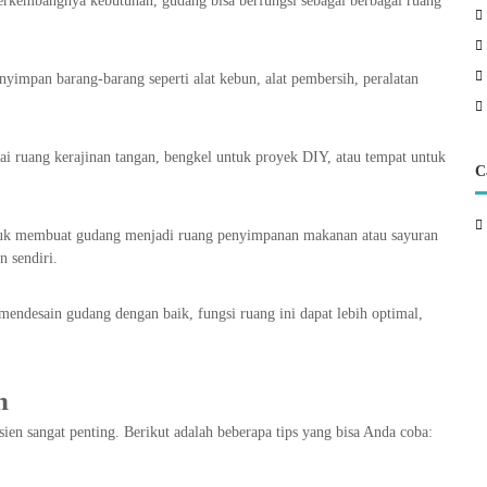
rkembangnya kebutuhan, gudang bisa berfungsi sebagai berbagai ruang
yimpan barang-barang seperti alat kebun, alat pembersih, peralatan
.
ai ruang kerajinan tangan, bengkel untuk proyek DIY, atau tempat untuk
C
tuk membuat gudang menjadi ruang penyimpanan makanan atau sayuran
 sendiri.
desain gudang dengan baik, fungsi ruang ini dapat lebih optimal,
n
n sangat penting. Berikut adalah beberapa tips yang bisa Anda coba: