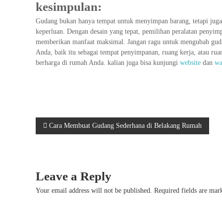
kesimpulan:
Gudang bukan hanya tempat untuk menyimpan barang, tetapi juga 
keperluan. Dengan desain yang tepat, pemilihan peralatan penyim
memberikan manfaat maksimal. Jangan ragu untuk mengubah gudan
Anda, baik itu sebagai tempat penyimpanan, ruang kerja, atau rua
berharga di rumah Anda. kalian juga bisa kunjungi
website
dan
w
P
Cara Membuat Gudang Sederhana di Belakang Rumah
o
s
Leave a Reply
t
Your email address will not be published.
Required fields are ma
n