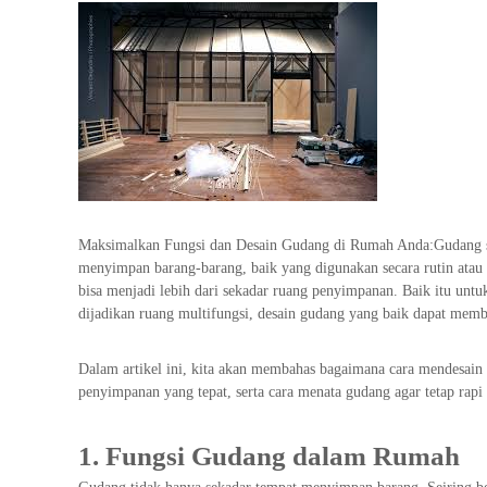
U
N
A
N
G
U
D
A
N
G
Maksimalkan Fungsi dan Desain Gudang di Rumah Anda:Gudang ser
menyimpan barang-barang, baik yang digunakan secara rutin atau
D
bisa menjadi lebih dari sekadar ruang penyimpanan. Baik itu unt
A
dijadikan ruang multifungsi, desain gudang yang baik dapat me
N
P
Dalam artikel ini, kita akan membahas bagaimana cara mendesain
A
penyimpanan yang tepat, serta cara menata gudang agar tetap rapi 
B
R
1. Fungsi Gudang dalam Rumah
I
K