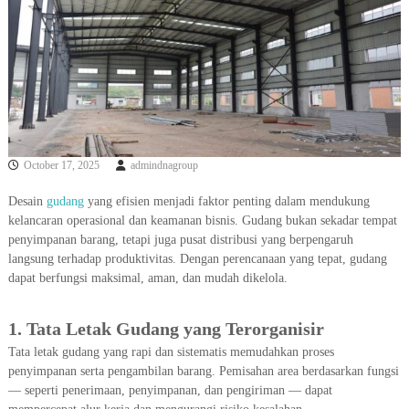
N
A
N
G
U
D
A
October 17, 2025
admindnagroup
N
G
Desain
gudang
yang efisien menjadi faktor penting dalam mendukung
D
kelancaran operasional dan keamanan bisnis. Gudang bukan sekadar tempat
A
penyimpanan barang, tetapi juga pusat distribusi yang berpengaruh
N
langsung terhadap produktivitas. Dengan perencanaan yang tepat, gudang
P
dapat berfungsi maksimal, aman, dan mudah dikelola.
A
B
1. Tata Letak Gudang yang Terorganisir
R
Tata letak gudang yang rapi dan sistematis memudahkan proses
I
penyimpanan serta pengambilan barang. Pemisahan area berdasarkan fungsi
K
— seperti penerimaan, penyimpanan, dan pengiriman — dapat