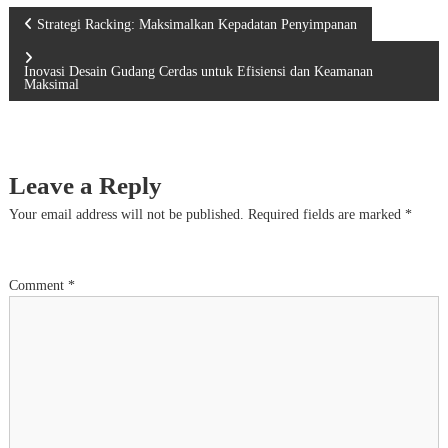
P
Strategi Racking: Maksimalkan Kepadatan Penyimpanan
o
Inovasi Desain Gudang Cerdas untuk Efisiensi dan Keamanan
Maksimal
s
t
Leave a Reply
n
Your email address will not be published.
Required fields are marked
*
a
Comment
*
v
i
g
a