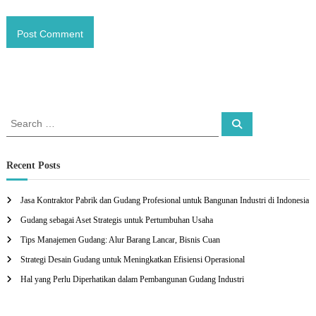
S
S
e
e
a
a
r
c
r
Recent Posts
h
c
h
Jasa Kontraktor Pabrik dan Gudang Profesional untuk Bangunan Industri di Indonesia
f
Gudang sebagai Aset Strategis untuk Pertumbuhan Usaha
o
r
Tips Manajemen Gudang: Alur Barang Lancar, Bisnis Cuan
:
Strategi Desain Gudang untuk Meningkatkan Efisiensi Operasional
Hal yang Perlu Diperhatikan dalam Pembangunan Gudang Industri