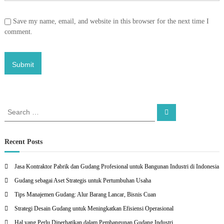
Save my name, email, and website in this browser for the next time I
comment.
S
S
e
e
a
a
r
c
r
Recent Posts
h
c
h
Jasa Kontraktor Pabrik dan Gudang Profesional untuk Bangunan Industri di Indonesia
f
Gudang sebagai Aset Strategis untuk Pertumbuhan Usaha
o
r
Tips Manajemen Gudang: Alur Barang Lancar, Bisnis Cuan
:
Strategi Desain Gudang untuk Meningkatkan Efisiensi Operasional
Hal yang Perlu Diperhatikan dalam Pembangunan Gudang Industri