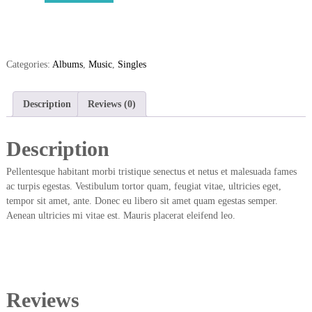
o
o
A
l
b
Categories:
Albums
,
Music
,
Singles
u
m
#
Description
Reviews (0)
1
q
Description
u
a
Pellentesque habitant morbi tristique senectus et netus et malesuada fames
n
ac turpis egestas. Vestibulum tortor quam, feugiat vitae, ultricies eget,
t
tempor sit amet, ante. Donec eu libero sit amet quam egestas semper.
i
Aenean ultricies mi vitae est. Mauris placerat eleifend leo.
t
y
Reviews