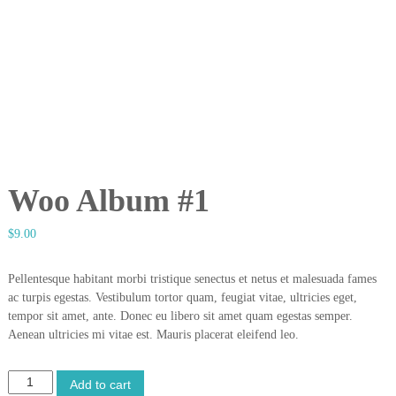
N
A
N
G
U
D
A
N
G
Woo Album #1
D
A
$
9.00
N
P
Pellentesque habitant morbi tristique senectus et netus et malesuada fames
A
ac turpis egestas. Vestibulum tortor quam, feugiat vitae, ultricies eget,
B
tempor sit amet, ante. Donec eu libero sit amet quam egestas semper.
R
Aenean ultricies mi vitae est. Mauris placerat eleifend leo.
I
K
W
Add to cart